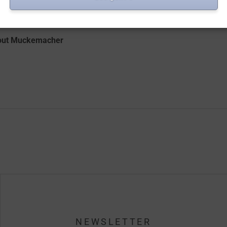
out
Muckemacher
NEWSLETTER