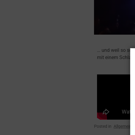
… und weil so schö
mit einem Schlag
Posted in
Allgemein