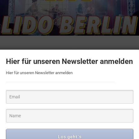
n war, gibt´s hier einen
Konzertmitschnitt
vom Lido mit dem Son
zeugsolo vom Feinsten und einem fantastischen Publikum!
Hier für unseren Newsletter anmelden
Hier für unseren Newsletter anmelden
Los geht`s