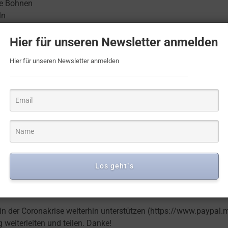
te Bohnen
ln
osentomaten
venöl
Hier für unseren Newsletter anmelden
Hier für unseren Newsletter anmelden
h Geschmack)
angkornreis, am besten vom Süpermarket)
brühe
nd glatte Petersilie
en (nach Belieben)
 viele Gäste in unserer Küche!
Los geht`s
en und uns ein Foto von ihrem Essen posten, können an einer Ve
 in der Coronakrise weiterhin unterstützen (
https://www.paypal
 weiterleiten und teilen. Danke!