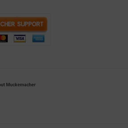
out
Muckemacher