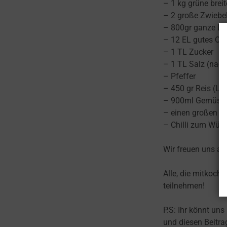
– 1 kg grüne brei
– 2 große Zwiebe
– 800gr ganze D
– 12 EL gutes Oli
– 1 TL Zucker
– 1 TL Salz (nac
– Pfeffer
– 450 gr Reis (L
– 900ml Gemüse
– einen großen Bu
– Chilli zum Würz
Wir freuen uns auf
Alle, die mitkoch
teilnehmen!
P.S: Ihr könnt uns
und diesen Beitrag