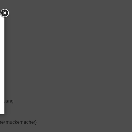
rlosung
.me/muckemacher
)