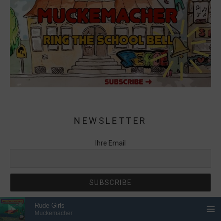
NEWSLETTER
Ihre Email
Audio-Player
Rude Girls
Muckemacher