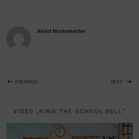
About
Muckemacher
Beitragsnavigation
POST: MUCKEMACHER LIVE IN CONCERT AM 9. 
POST:
PREVIOUS
NEXT
VIDEO „RING THE SCHOOL BELL“