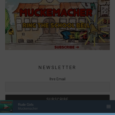
NEWSLETTER
Ihre Email
Audio-Player
Rude Girls
Muckemacher