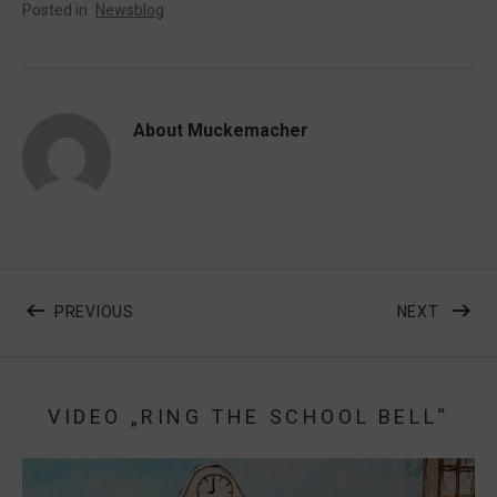
Posted in
Newsblog
About
Muckemacher
Beitragsnavigation
POST: HEUTE: INTERVIEW BEI RADIO KAKADU U
POST: 
PREVIOUS
NEXT
VIDEO „RING THE SCHOOL BELL“