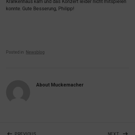
Krankenhaus kam und das Konzert leider nicht mitspielen
konnte. Gute Besserung, Philipp!
Posted in
Newsblog
About
Muckemacher
Beitragsnavigation
POST: MUCKEMACHER IM BR KINDERRADIO MI
POST: 
PREVIOUS
NEXT